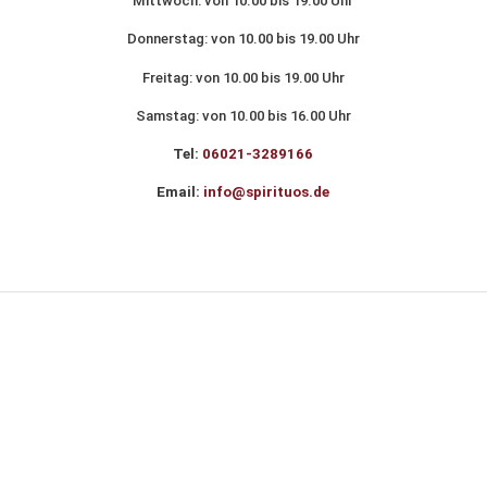
Mittwoch: von 10.00 bis 19.00 Uhr
Donnerstag: von 10.00 bis 19.00 Uhr
Freitag: von 10.00 bis 19.00 Uhr
Samstag: von 10.00 bis 16.00 Uhr
Tel:
06021-3289166
Email:
ni
ps@of
utiri
ed.so
DATENSCHUTZERKLÄRUNG
IMPRESSUM
ANFAHRT
© spirituos.de 2026 :: coded with 💚 by KomIT